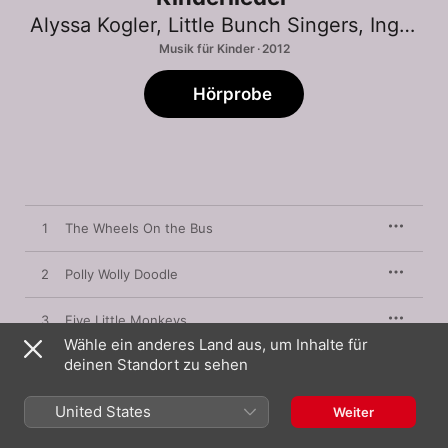
Alyssa Kogler
,
Little Bunch Singers
,
Ingrid Diem
Musik für Kinder · 2012
Hörprobe
1
The Wheels On the Bus
2
Polly Wolly Doodle
3
Five Little Monkeys
Wähle ein anderes Land aus, um Inhalte für
deinen Standort zu sehen
4
Head and Shoulders
United States
5
If You Are Happy
Weiter