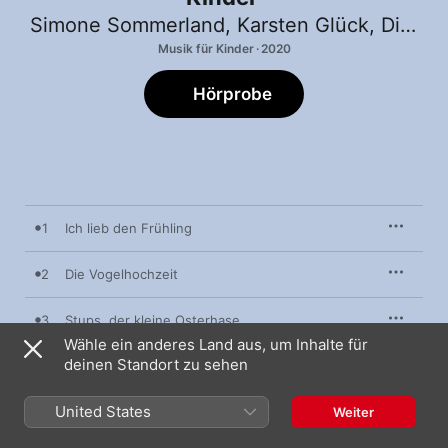
Simone Sommerland
,
Karsten Glück
,
Die Kita-Frösche
Musik für Kinder · 2020
Hörprobe
1
Ich lieb den Frühling
2
Die Vogelhochzeit
3
Stups, der kleine Osterhase
Wähle ein anderes Land aus, um Inhalte für
deinen Standort zu sehen
4
Der Frühling hat sich eingestellt
United States
5
Kleine Meise
Weiter