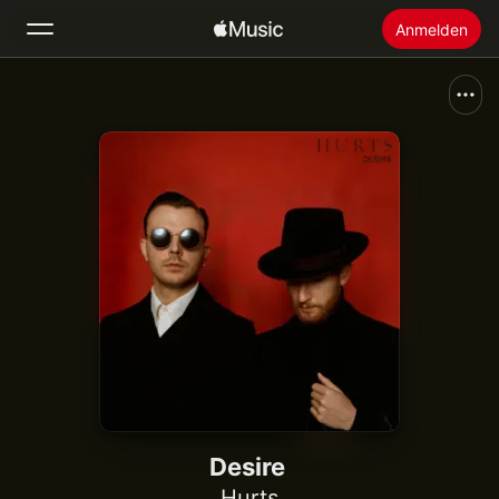
Anmelden
Suchen
Startseite
Neu
Apple Music installieren
Radio
Desire
Hurts