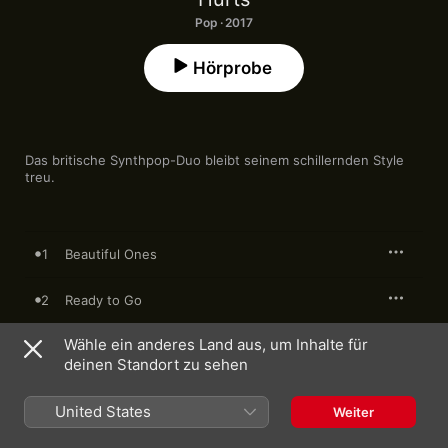
Pop · 2017
Hörprobe
Das britische Synthpop-Duo bleibt seinem schillernden Style 
treu.
1
Beautiful Ones
2
Ready to Go
Wähle ein anderes Land aus, um Inhalte für
3
People Like Us
deinen Standort zu sehen
4
Something I Need to Know
United States
Weiter
5
Thinking of You