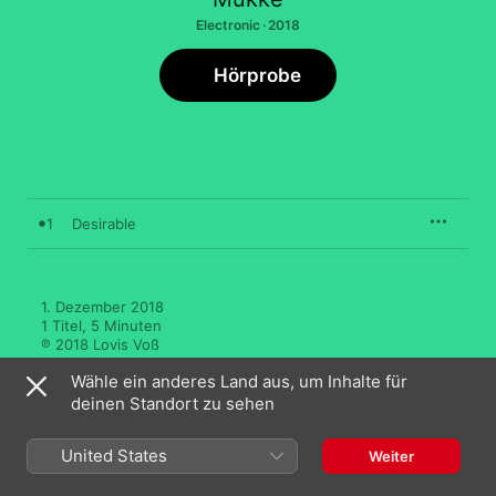
Electronic · 2018
Hörprobe
1
Desirable
1. Dezember 2018

1 Titel, 5 Minuten

℗ 2018 Lovis Voß
Wähle ein anderes Land aus, um Inhalte für
deinen Standort zu sehen
United States
Weiter
Mehr von Mukke