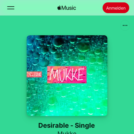
Anmelden
Suchen
Startseite
Neu
Apple Music installieren
Radio
Desirable - Single
Mukke