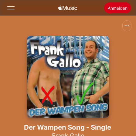
Anmelden
Suchen
Startseite
Neu
Apple Music installieren
Radio
Der Wampen Song - Single
Frank Gallo