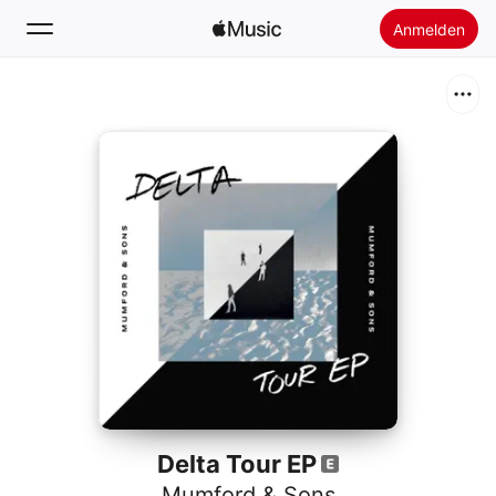
Anmelden
Suchen
Startseite
Neu
Apple Music installieren
Radio
Delta Tour EP
Mumford & Sons