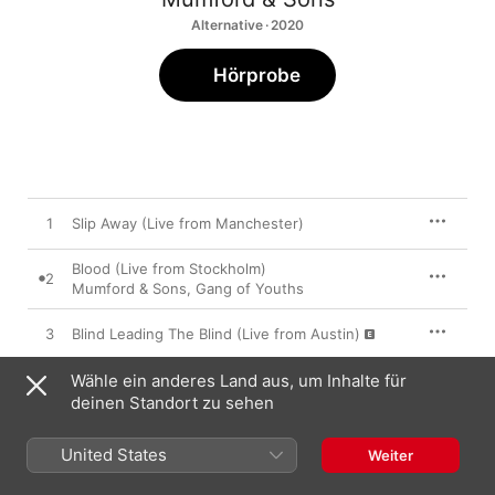
Alternative · 2020
Hörprobe
1
Slip Away (Live from Manchester)
Blood (Live from Stockholm)
2
Mumford & Sons
,
Gang of Youths
3
Blind Leading The Blind (Live from Austin)
Wähle ein anderes Land aus, um Inhalte für
4
Hurt (Live from Werchter)
deinen Standort zu sehen
Awake My Soul (feat. The Milk Carton Kids)
5
[Live from Denver]
United States
Weiter
With A Little Help From My Friends (Live from
6