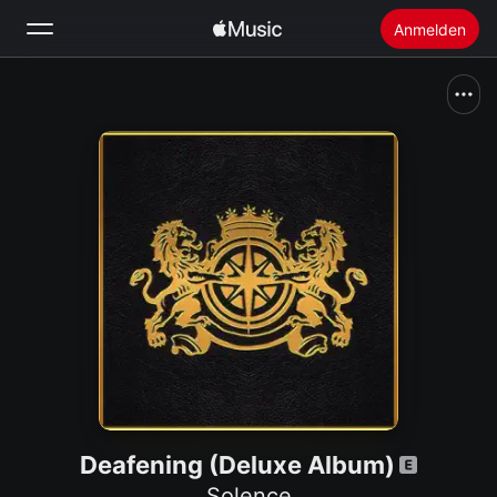
Anmelden
Suchen
Startseite
Neu
Apple Music installieren
Radio
Deafening (Deluxe Album)
Solence