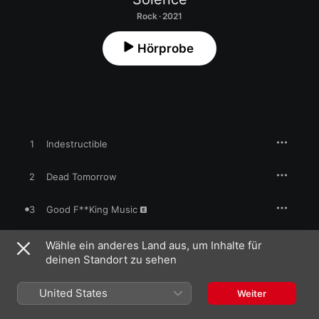
Rock · 2021
Hörprobe
1
Indestructible
2
Dead Tomorrow
3
Good F**King Music
4
Vampire
Wähle ein anderes Land aus, um Inhalte für
deinen Standort zu sehen
5
Deafening
United States
Weiter
6
Push Me to the Edge