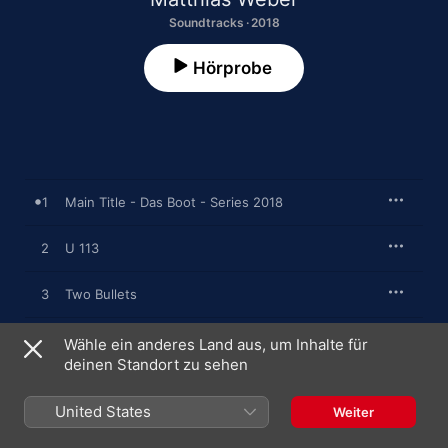
Soundtracks · 2018
Hörprobe
1
Main Title - Das Boot - Series 2018
2
U 113
3
Two Bullets
4
Defiance
Wähle ein anderes Land aus, um Inhalte für
deinen Standort zu sehen
5
Requiem
United States
Weiter
6
Hostages