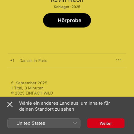
Schlager · 2025
Hörprobe
1
Damals in Paris
5. September 2025

1 Titel, 3 Minuten

℗ 2025 EINFACH WILD
Wähle ein anderes Land aus, um Inhalte für
deinen Standort zu sehen
United States
Weiter
Mehr von Kevin Neon