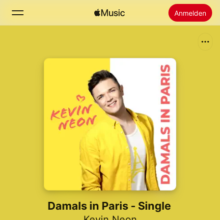
Anmelden
Suchen
Startseite
Neu
Apple Music installieren
Radio
Damals in Paris - Single
Kevin Neon