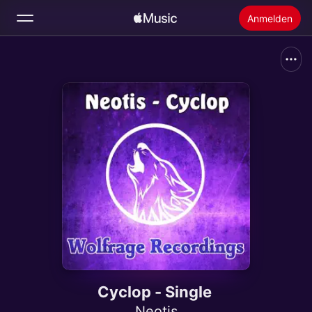
Anmelden
Suchen
Startseite
Neu
Apple Music installieren
Radio
Cyclop - Single
Neotis