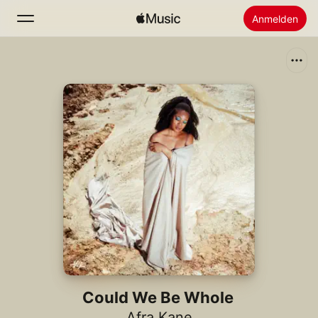
Anmelden
Suchen
Startseite
Neu
Apple Music installieren
Radio
Could We Be Whole
Afra Kane