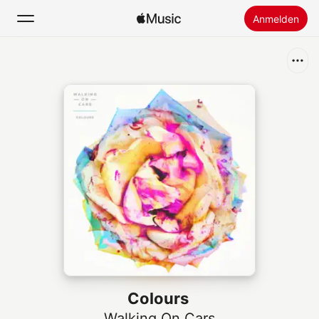
Anmelden
Suchen
Startseite
Neu
Apple Music installieren
Radio
Colours
Walking On Cars