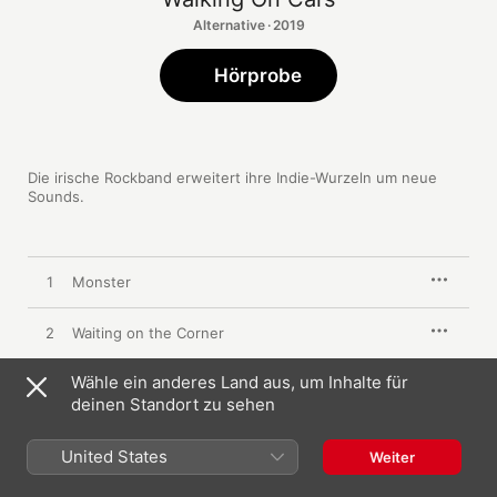
Alternative · 2019
Hörprobe
Die irische Rockband erweitert ihre Indie-Wurzeln um neue 
Sounds.
1
Monster
2
Waiting on the Corner
Wähle ein anderes Land aus, um Inhalte für
3
Coldest Water
deinen Standort zu sehen
4
Somebody Else
United States
Weiter
5
Two Straight Lines