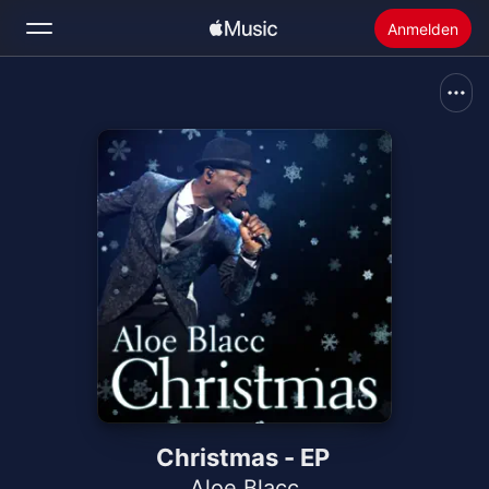
Anmelden
Suchen
Startseite
Neu
Apple Music installieren
Radio
Christmas - EP
Aloe Blacc