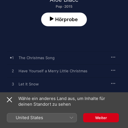
Pop · 2015
Hörprobe
1
The Christmas Song
2
Have Yourself a Merry Little Christmas
3
Let It Snow
4
Santa Claus Is Comin' to Town
Wähle ein anderes Land aus, um Inhalte für
deinen Standort zu sehen
United States
Weiter
11. Dezember 2015

4 Titel, 11 Minuten
