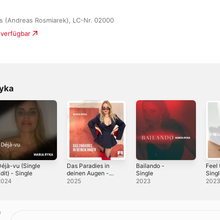
s (Andreas Rosmiarek), LC-Nr. 02000
 verfügbar
Ryka
éjà-vu (Single
Das Paradies in
Bailando -
Feel 
dit) - Single
deinen Augen -
Single
Sing
Single
2024
2025
2023
202
)