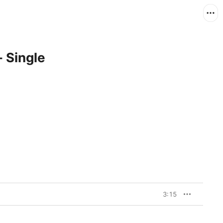
 Single
3:15