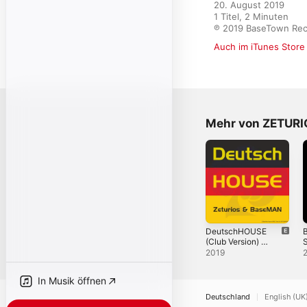
20. August 2019

1 Titel, 2 Minuten

℗ 2019 BaseTown Re
Auch im iTunes Store
Mehr von ZETURI
DeutschHOUSE
B
(Club Version) -
S
Single
2019
In Musik öffnen
Deutschland
English (UK