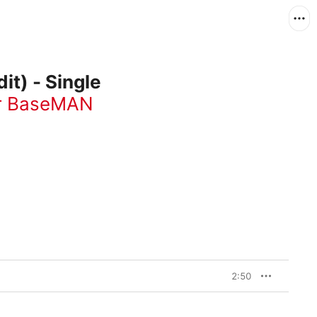
it) - Single
 BaseMAN
2:50