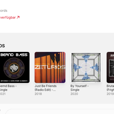
cords
 verfügbar
OS
ernd Bass -
Just Be Friends
By Yourself -
Brut
ingle
(Radio Edit) -
Single
(Frig
Single
Exte
2021
2018
2020
2019
Sing
)