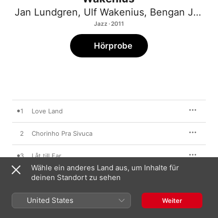
Jan Lundgren
,
Ulf Wakenius
,
Bengan Janson
Jazz · 2011
Hörprobe
1
Love Land
2
Chorinho Pra Sivuca
3
Låt till Far
Wähle ein anderes Land aus, um Inhalte für
deinen Standort zu sehen
4
Paris Tango
United States
5
Halvpolska efter Donna-Lee
Weiter