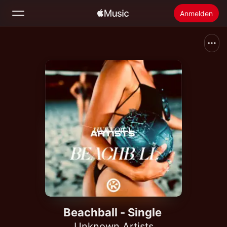
Anmelden
Suchen
Startseite
Neu
Apple Music installieren
Radio
Beachball - Single
Unknown Artists