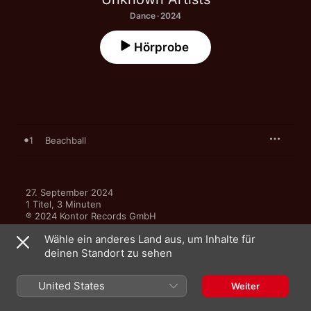
Dance · 2024
Hörprobe
1
Beachball
27. September 2024

1 Titel, 3 Minuten

℗ 2024 Kontor Records GmbH
Wähle ein anderes Land aus, um Inhalte für
MUSIKLABEL
deinen Standort zu sehen
Kontor Records
United States
Weiter