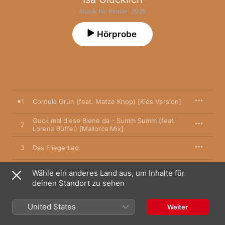
Musik für Kinder · 2025
Hörprobe
1
Cordula Grün (feat. Matze Knop) [Kids Version]
Guck mal diese Biene da - Summ Summ (feat.
2
Lorenz Büffel) [Mallorca Mix]
3
Das Fliegerlied
4
Der Zug hat keine Bremse (Kids Version)
Wähle ein anderes Land aus, um Inhalte für
deinen Standort zu sehen
5
Bibi und Tina Lied
United States
Weiter
6
Olivia (feat. Jenni und Franzi) [Kids Version]