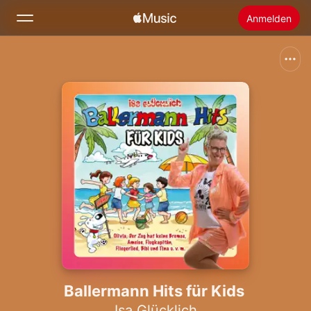
Anmelden
Suchen
Startseite
Neu
Apple Music installieren
Radio
Ballermann Hits für Kids
Isa Glücklich