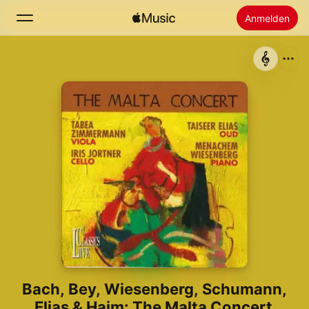
Anmelden
Suchen
Startseite
Neu
Apple Music installieren
Radio
Bach, Bey, Wiesenberg, Schumann,
Elias & Haim: The Malta Concert