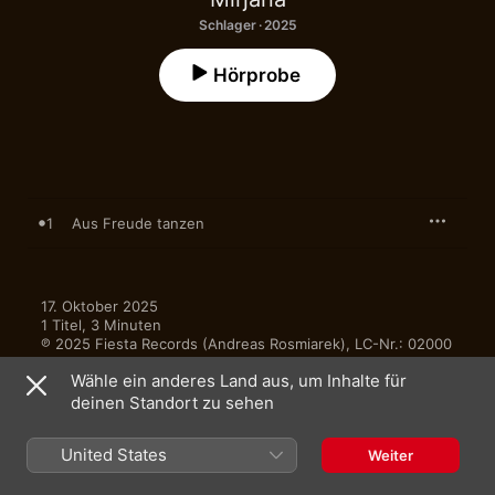
Schlager · 2025
Hörprobe
1
Aus Freude tanzen
17. Oktober 2025

1 Titel, 3 Minuten

℗ 2025 Fiesta Records (Andreas Rosmiarek), LC-Nr.: 02000
Wähle ein anderes Land aus, um Inhalte für
deinen Standort zu sehen
Deutschland
English (UK)
United States
Weiter
Copyright © 2026
Apple Inc.
Alle Rechte vorbehalten.