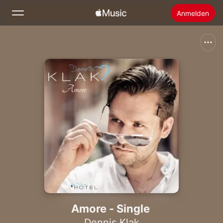
Anmelden
Suchen
Startseite
Neu
Apple Music installieren
Radio
Amore - Single
Dennis Klak