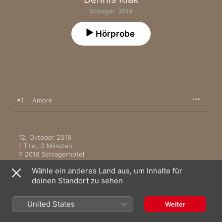
Schlager · 2018
Hörprobe
1
Amore
12. Oktober 2018

1 Titel, 3 Minuten

℗ 2018 Schlagerhotel
Wähle ein anderes Land aus, um Inhalte für
deinen Standort zu sehen
United States
Weiter
Andere Versionen