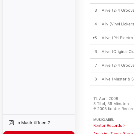
3
Alive (2-4 Groov
4
Aliv (Vinyl Licker
5
Alive (PH Electro
6
Alive (Original Cl
7
Alive (2-4 Groov
8
Alive (Master & 
11. April 2008

8 Titel, 39 Minuten

℗ 2008 Kontor Reco
MUSIKLABEL
In Musik öffnen
Kontor Records
Auch im iTunes Store