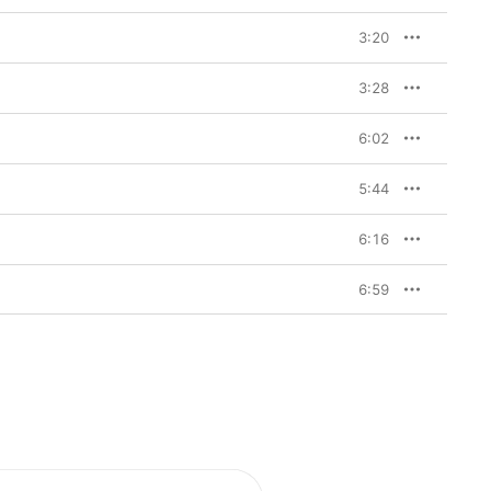
3:20
3:28
6:02
5:44
6:16
6:59