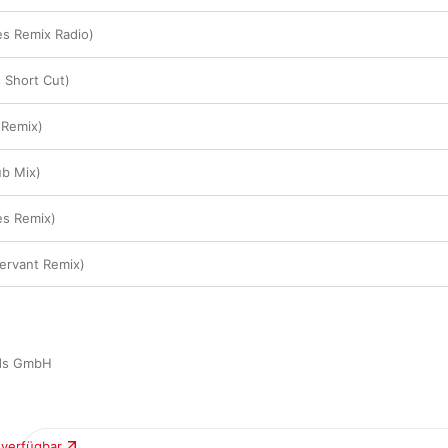
es Remix Radio)
s Short Cut)
 Remix)
ub Mix)
es Remix)
Servant Remix)
rds GmbH
 verfügbar