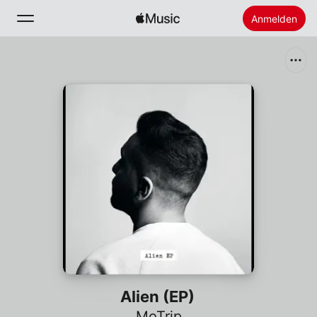
Anmelden
Suchen
Startseite
Neu
Apple Music installieren
Radio
Alien (EP)
MoTrip