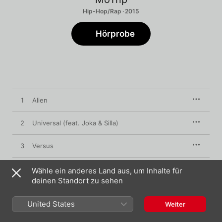
Hip-Hop/Rap · 2015
Hörprobe
1
Alien
2
Universal (feat. Joka & Silla)
3
Versus
4
Muhammad Ali (feat. Ali As)
Wähle ein anderes Land aus, um Inhalte für
deinen Standort zu sehen
5
Roter Faden
United States
Weiter
6
Zuhause Ist Wir (feat. Lito)