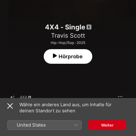
4X4 - Single
Travis Scott
Hip-Hop/Rap · 2025
Hörprobe
1
4X4
Wähle ein anderes Land aus, um Inhalte für
deinen Standort zu sehen
24. Januar 2025

United States
Weiter
1 Titel, 3 Minuten

℗ 2025 Cactus Jack Records under exclusive license to Epic 
Records, a division of Sony Music Entertainment