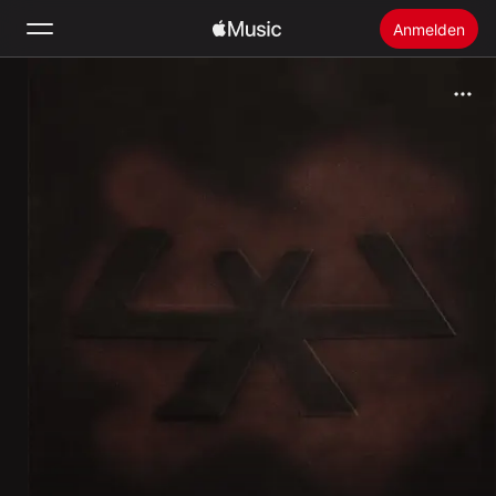
Anmelden
Suchen
Startseite
Neu
Apple Music installieren
Radio