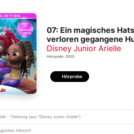
07: Ein magisches Hatsc
verloren gegangene H
(Hörspiel zur Disney T
Disney Junior Arielle
Hörspiele · 2025
Hörprobe
lle - Titelsong (aus "Disney Junior Arielle")
agisches Hatschi!