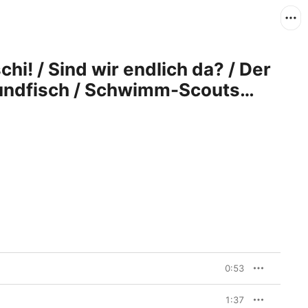
hi! / Sind wir endlich da? / Der
undfisch / Schwimm-Scouts
V-Serie)
0:53
1:37