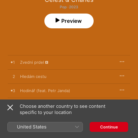
Pop · 2023
Preview
1
Zvedni prdel
2
Hledám cestu
3
Hodinář (feat. Petr Janda)
Používáním to neubejvá (feat. Petr Janda &
4
Choose another country to see content
Vojtěch Polej)
specific to your location
5
Moje duše
United States
Continue
6
Josefína ví to dnes