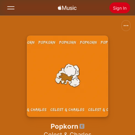
Sign In
Search
Home
New
Install Apple Music
Radio
Popkorn
Celest & Charles