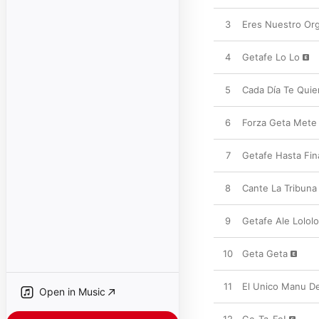
3
Eres Nuestro Org
4
Getafe Lo Lo
5
Cada Dí­a Te Qui
6
Forza Geta Mete
7
Getafe Hasta Fin
8
Cante La Tribuna
9
Getafe Ale Lololo
10
Geta Geta
11
El Unico Manu De
Open in Music