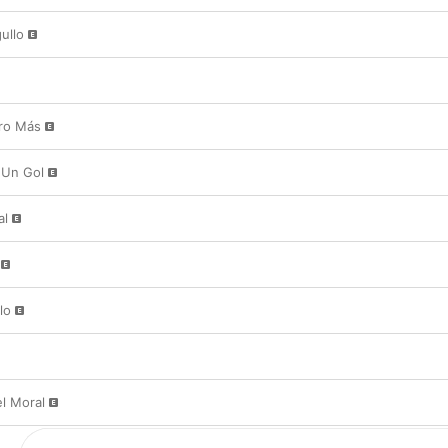
ullo
ero Más
 Un Gol
al
lo
l Moral