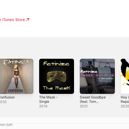
n iTunes Store
Confusion
The Mask -
Sweet Goodbye
Hoy (
Single
(feat. Tom
Repú
2010
Cardella) -
Cang
2019
2021
202
Single
Sing
lish (UK)