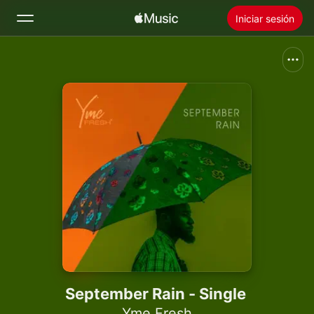
Iniciar sesión
Buscar
Inicio
Novedades
Instalar Apple Music
Radio
September Rain - Single
Yme Fresh