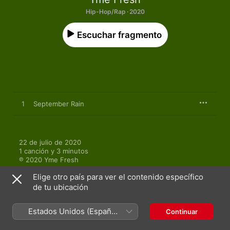
Hip-Hop/Rap · 2020
Escuchar fragmento
1
September Rain
22 de julio de 2020

1 canción y 3 minutos

℗ 2020 Yme Fresh
Elige otro país para ver el contenido específico
de tu ubicación
Estados Unidos (Español
Continuar
Más de Yme Fresh
México)