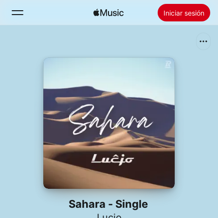
Iniciar sesión
Buscar
Inicio
Novedades
Instalar Apple Music
Radio
Sahara - Single
Lucjo