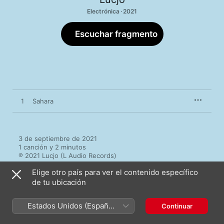
Electrónica · 2021
Escuchar fragmento
1
Sahara
3 de septiembre de 2021

1 canción y 2 minutos

℗ 2021 Lucjo (L Audio Records)
Elige otro país para ver el contenido específico
de tu ubicación
Estados Unidos (Español
Continuar
Más de Lucjo
México)