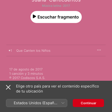
Música latina · 2017
Escuchar fragmento
1
Que Canten los Niños
17 de agosto de 2017

1 canción y 3 minutos

℗ 2017 Codiscos S.A.S.
Elige otro país para ver el contenido específico
de tu ubicación
Estados Unidos (Español
Continuar
Videos musicales
México)