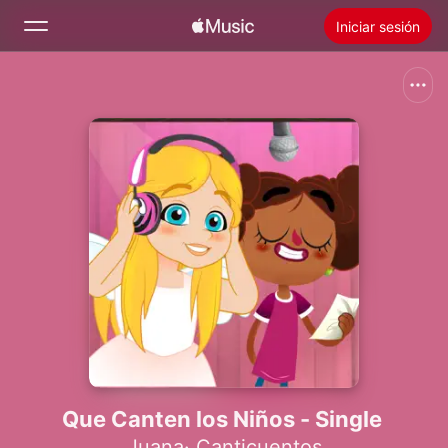
Iniciar sesión
Buscar
Inicio
Novedades
Instalar Apple Music
Radio
Que Canten los Niños - Single
Juana
·
Canticuentos