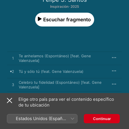
Inspiración · 2025
Escuchar fragmento
Te anhelamos (Espontáneo) [feat. Gene
1
Valenzuela]
2
Tú y sólo tú (feat. Gene Valenzuela)
Celebro tu fidelidad (Espontáneo) [feat. Gene
3
Valenzuela]
Mientras te espero + Eres hermoso (feat. Gene
4
Elige otro país para ver el contenido específico
Valenzuela)
de tu ubicación
Hermoso Dios + Aquí te esperamos (feat. Gene
5
Valenzuela)
Estados Unidos (Español
Continuar
México)
6
Siempre que me mires (feat. Gene Valenzuela)