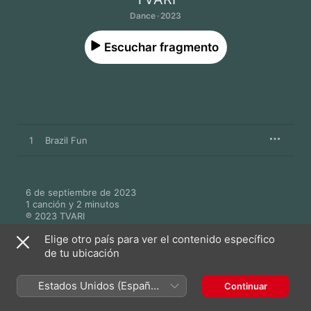
Dance · 2023
Escuchar fragmento
1
Brazil Fun
6 de septiembre de 2023

1 canción y 2 minutos

℗ 2023 TVARI
Elige otro país para ver el contenido específico
de tu ubicación
Estados Unidos (Español
Continuar
Más de TVARI
México)