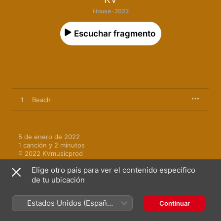
House · 2022
Escuchar fragmento
1
Beach
5 de enero de 2022

1 canción y 2 minutos

℗ 2022 KVmusicprod
Elige otro país para ver el contenido específico
de tu ubicación
Estados Unidos (Español
Continuar
Más de KV
México)