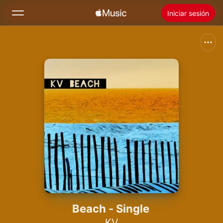
Iniciar sesión
Buscar
Inicio
Novedades
Instalar Apple Music
Radio
Beach - Single
KV