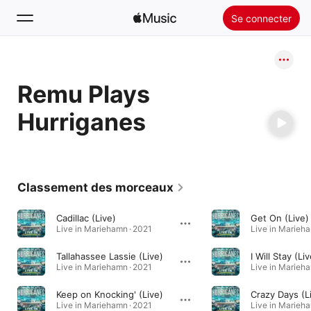
Se connecter
Rechercher
Remu Plays
Accueil
Hurriganes
Nouveautés
Installer Apple Music
Radio
Classement des morceaux
Cadillac (Live)
Get On (Live)
Live in Mariehamn · 2021
Live in Marieha
Tallahassee Lassie (Live)
I Will Stay (Li
Live in Mariehamn · 2021
Live in Marieha
Keep on Knocking' (Live)
Crazy Days (L
Live in Mariehamn · 2021
Live in Marieha