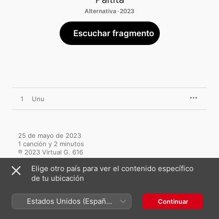
Alternativa · 2023
Escuchar fragmento
1
Unu
25 de mayo de 2023

1 canción y 2 minutos

℗ 2023 Virtual G. 616
Elige otro país para ver el contenido específico
de tu ubicación
Estados Unidos (Español
Continuar
Más de Paltita
México)