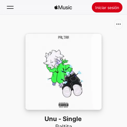
Iniciar sesión
Buscar
Inicio
Novedades
Instalar Apple Music
Radio
Unu - Single
Paltita