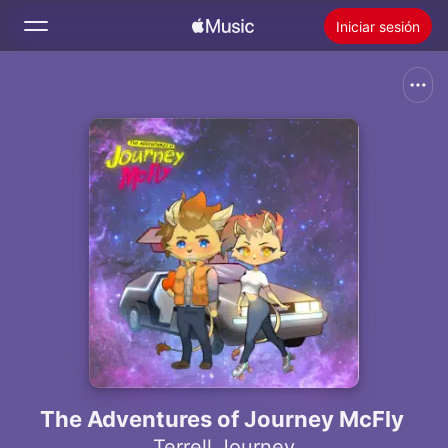
Iniciar sesión
Buscar
Inicio
Novedades
Instalar Apple Music
Radio
The Adventures of Journey McFly
Terrell Journey