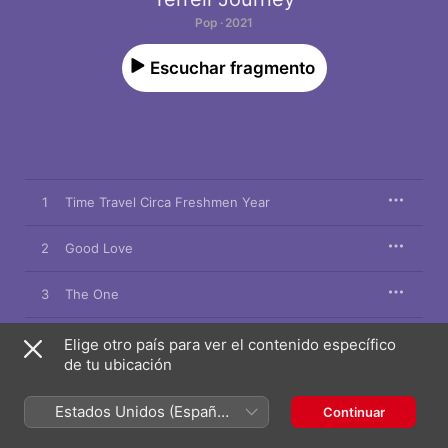
Pop · 2021
Escuchar fragmento
1
Time Travel Circa Freshmen Year
2
Good Love
3
The One
4
The Things Interlude
Elige otro país para ver el contenido específico
de tu ubicación
5
Complicated Aries
Estados Unidos (Español
Continuar
México)
6
Wife You Up