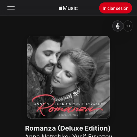
Iniciar sesión
Buscar
Inicio
Novedades
Instalar Apple Music
Radio
Romanza (Deluxe Edition)
Anna Netrebko
·
Yusif Eyvazov