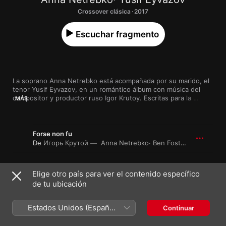
Crossover clásica · 2017
Escuchar fragmento
La soprano Anna Netrebko está acompañada por su marido, el 
tenor Yusif Eyvazov, en un romántico álbum con música del 
compositor y productor ruso Igor Krutoy. Escritas para la 
MÁS
pareja, las canciones insisten en los orígenes operísticos de su 
relación y se entremezclan con deliciosas evocaciones de 
aquellos. Por ejemplo, en el ritmo de “Tango mío”. Ambos 
cantantes llegan aquí en estado de gracia y es evidente para 
Forse non fu
cualquiera que los escuche lo mucho que disfrutan de la 
De
Игорь Крутой
Anna Netrebko
·
Ben Foster
·
London Ses
experiencia de grabar juntos esta variada colección de 
canciones.
1
Forse non fu
Elige otro país para ver el contenido específico
de tu ubicación
Cantami
Estados Unidos (Español
Continuar
De
Игорь Крутой
Anna Netrebko
·
Yusif Eyvazov
·
Ben Fos
México)