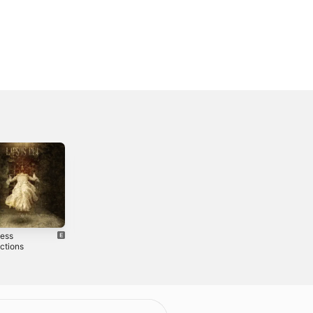
ess
Paradises Collide
ctions
- Single
3
2025