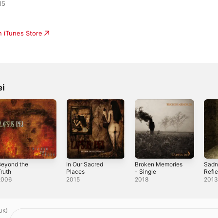
5

n iTunes Store
ei
Beyond the
In Our Sacred
Broken Memories
Sadn
ruth
Places
- Single
Refle
2006
2015
2018
201
UK)