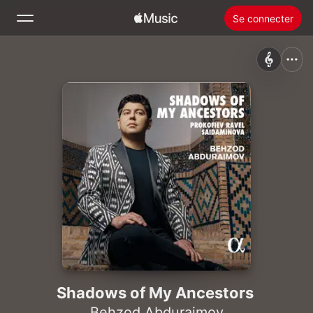
Se connecter
Rechercher
Accueil
Nouveautés
Installer Apple Music
Radio
Shadows of My Ancestors
Behzod Abduraimov