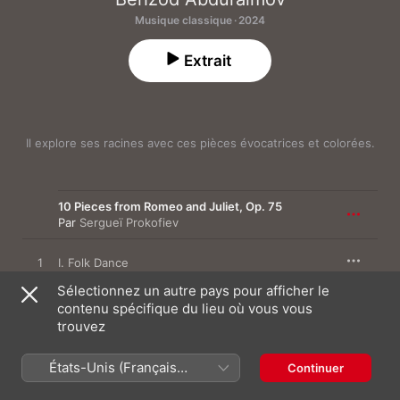
Musique classique · 2024
Extrait
Il explore ses racines avec ces pièces évocatrices et colorées.
10 Pieces from Romeo and Juliet, Op. 75
Par
Sergueï Prokofiev
1
I. Folk Dance
Sélectionnez un autre pays pour afficher le
contenu spécifique du lieu où vous vous
2
II. Scene
trouvez
3
III. Minuet
États-Unis (Français
Continuer
France)