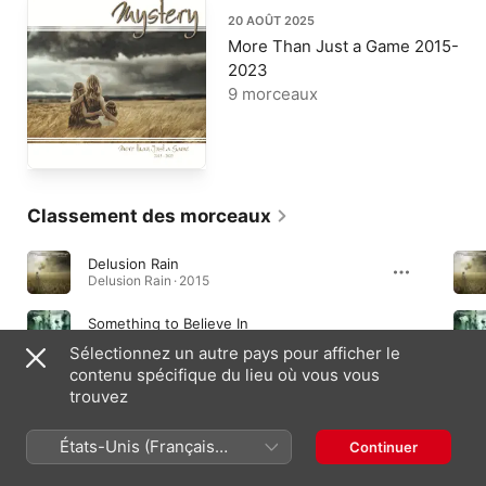
20 AOÛT 2025
More Than Just a Game 2015-
2023
9 morceaux
Classement des morceaux
Delusion Rain
Delusion Rain · 2015
Something to Believe In
Lies and Butterflies · 2018
Sélectionnez un autre pays pour afficher le
contenu spécifique du lieu où vous vous
The Last Glass of Wine
trouvez
Delusion Rain · 2015
États-Unis (Français
Continuer
France)
Albums