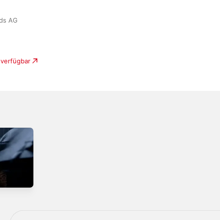
rds AG
 verfügbar