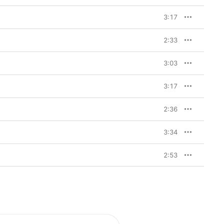
3:17
2:33
3:03
3:17
2:36
3:34
2:53