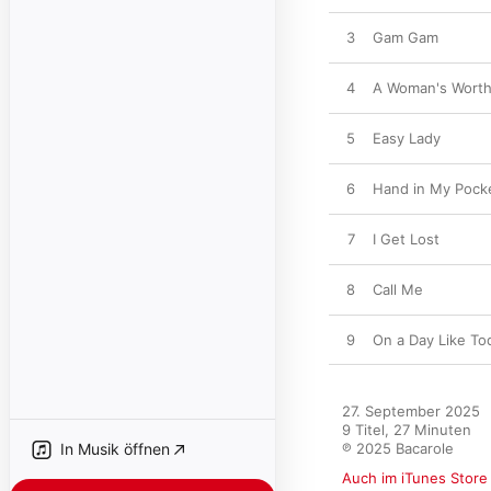
3
Gam Gam
4
A Woman's Wort
5
Easy Lady
6
Hand in My Pock
7
I Get Lost
8
Call Me
9
On a Day Like To
27. September 2025

9 Titel, 27 Minuten

In Musik öffnen
℗ 2025 Bacarole
Auch im iTunes Store