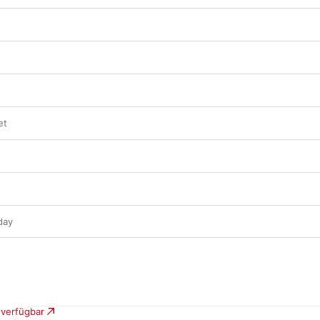
h
et
day
 verfügbar