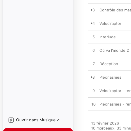
3
Contrôle des ma
4
Velociraptor
5
Interlude
6
Où va l'monde 2
7
Déception
8
Pléonasmes
9
Velociraptor - re
10
Pléonasmes - re
Ouvrir dans Musique
13 février 2026

10 morceaux, 33 minu