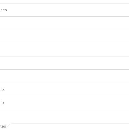
sses
mix
mix
tes
