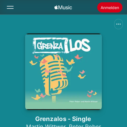
Anmelden
Suchen
Startseite
Neu
Apple Music installieren
Radio
Grenzalos - Single
Martin Wittwer
,
Peter Reber