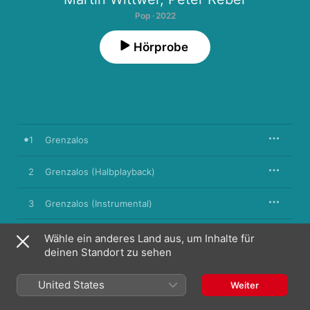
Pop · 2022
Hörprobe
1
Grenzalos
2
Grenzalos (Halbplayback)
3
Grenzalos (Instrumental)
Wähle ein anderes Land aus, um Inhalte für
deinen Standort zu sehen
2. Dezember 2022

3 Titel, 10 Minuten

℗ 2022 Stiftung Denk an mich
United States
Weiter