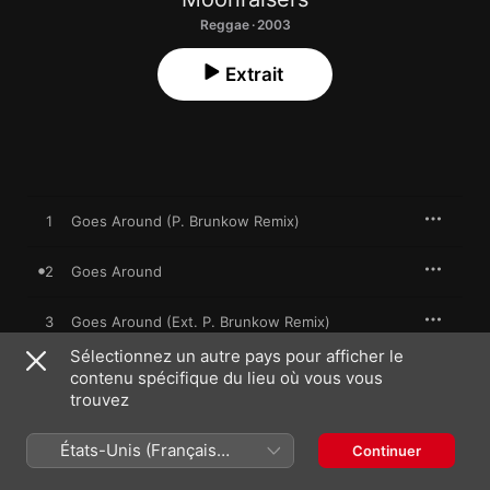
Reggae · 2003
Extrait
1
Goes Around (P. Brunkow Remix)
2
Goes Around
3
Goes Around (Ext. P. Brunkow Remix)
Sélectionnez un autre pays pour afficher le
contenu spécifique du lieu où vous vous
trouvez
12 mars 2003

3 morceaux, 19 minutes

℗ 2003 Damp Music
États-Unis (Français
Continuer
France)