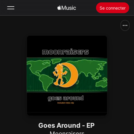
Se connecter
Rechercher
Accueil
Nouveautés
Installer Apple Music
Radio
Goes Around - EP
Moonraisers