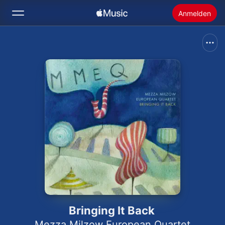
Anmelden
Suchen
Startseite
Neu
Apple Music installieren
Radio
Bringing It Back
Mezza Milzow European Quartet