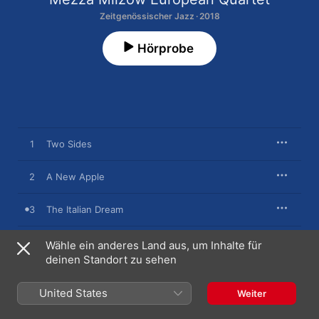
Zeitgenössischer Jazz · 2018
Hörprobe
1
Two Sides
2
A New Apple
3
The Italian Dream
4
In the Middle of Nowwhere
Wähle ein anderes Land aus, um Inhalte für
deinen Standort zu sehen
5
Hidden Faces
United States
Weiter
6
Mysterious Ballad