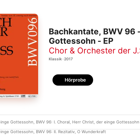
Bachkantate, BWV 96 - 
Gottessohn - EP
Chor & Orchester der J.
Klassik · 2017
Hörprobe
 einge Gottessohn, BWV 96: I. Choral, Herr Christ, der einge Gottessohn
einge Gottessohn, BWV 96: II. Rezitativ, O Wunderkraft