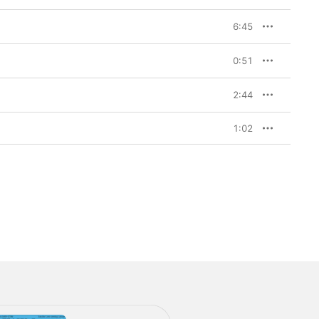
6:45
0:51
2:44
1:02