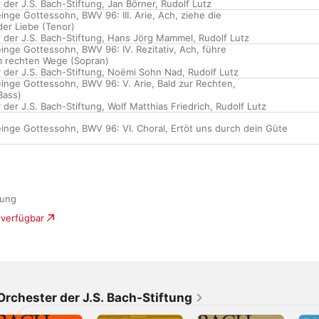
 der J.S. Bach-Stiftung
,
Jan Börner
,
Rudolf Lutz
einge Gottessohn, BWV 96: III. Arie, Ach, ziehe die
der Liebe (Tenor)
 der J.S. Bach-Stiftung
,
Hans Jörg Mammel
,
Rudolf Lutz
einge Gottessohn, BWV 96: IV. Rezitativ, Ach, führe
m rechten Wege (Sopran)
 der J.S. Bach-Stiftung
,
Noëmi Sohn Nad
,
Rudolf Lutz
 einge Gottessohn, BWV 96: V. Arie, Bald zur Rechten,
Bass)
 der J.S. Bach-Stiftung
,
Wolf Matthias Friedrich
,
Rudolf Lutz
 einge Gottessohn, BWV 96: VI. Choral, Ertöt uns durch dein Güte
tung
 verfügbar
Orchester der J.S. Bach-Stiftung