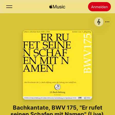
Anmelden
Suchen
Startseite
Neu
Apple Music installieren
Radio
Bachkantate, BWV 175, "Er rufet
seinen Schafen mit Namen" (Live)