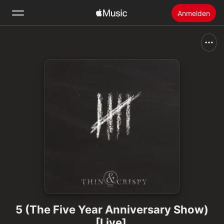
Anmelden
Suchen
Startseite
Neu
Apple Music installieren
Radio
5 (The Five Year Anniversary Show)
[Live]