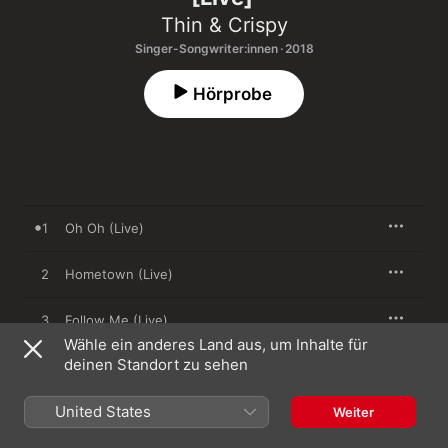
Thin & Crispy
Singer-Songwriter:innen · 2018
Hörprobe
1
Oh Oh (Live)
2
Hometown (Live)
3
Follow Me (Live)
Wähle ein anderes Land aus, um Inhalte für
deinen Standort zu sehen
4
Fading (feat. Ramon Clau) [Live]
United States
5
I Am (feat. Flo Zumstein) [Live]
Weiter